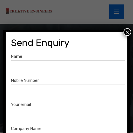
×
Send Enquiry
Name
Archives:
Services
Mobile Number
Home
Services
Services
Your email
Company Name