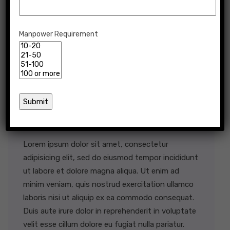
Manpower Requirement
OCTOBER 20, 2020
ADMIN
NO
COMMENTS
Web Design
Lorem ipsum dolor sit amet, consectetur
adipisicing elit, sed do eiusmod tempor incididunt
ut labore et dolore magna aliqua. Ut enim ad
minim veniam, quis nostrud exercitation ullamco
laboris nisi ut aliquip ex ea commodo consequat.
Duis aute irure dolor in reprehenderit in voluptate
velit esse cillum dolore eu fugiat nulla pariatur.