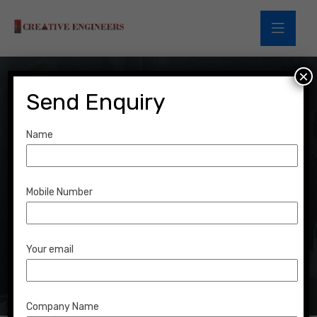
×
Send Enquiry
Name
Web Design
Mobile Number
Home
Services
Web Design
Your email
Company Name