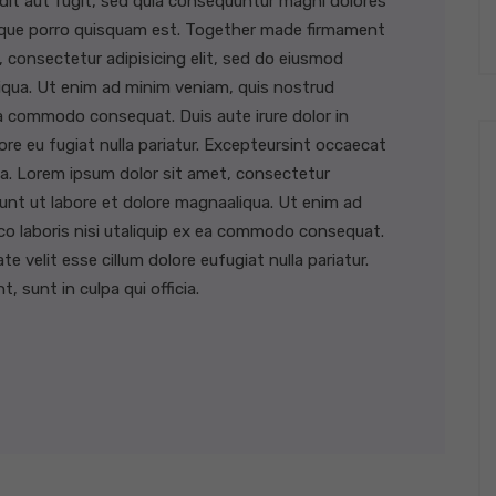
dit aut fugit, sed quia consequuntur magni dolores
Neque porro quisquam est. Together made firmament
 consectetur adipisicing elit, sed do eiusmod
iqua. Ut enim ad minim veniam, quis nostrud
 ea commodo consequat. Duis aute irure dolor in
lore eu fugiat nulla pariatur. Excepteursint occaecat
cia. Lorem ipsum dolor sit amet, consectetur
dunt ut labore et dolore magnaaliqua. Ut enim ad
co laboris nisi utaliquip ex ea commodo consequat.
te velit esse cillum dolore eufugiat nulla pariatur.
 sunt in culpa qui officia.