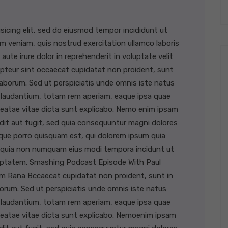
sicing elit, sed do eiusmod tempor incididunt ut
m veniam, quis nostrud exercitation ullamco laboris
ute irure dolor in reprehenderit in voluptate velit
xcepteur sint occaecat cupidatat non proident, sunt
t laborum. Sed ut perspiciatis unde omnis iste natus
 laudantium, totam rem aperiam, eaque ipsa quae
o beatae vitae dicta sunt explicabo. Nemo enim ipsam
dit aut fugit, sed quia consequuntur magni dolores
que porro quisquam est, qui dolorem ipsum quia
sed quia non numquam eius modi tempora incidunt ut
uptatem. Smashing Podcast Episode With Paul
m Rana Bccaecat cupidatat non proident, sunt in
aborum. Sed ut perspiciatis unde omnis iste natus
 laudantium, totam rem aperiam, eaque ipsa quae
o beatae vitae dicta sunt explicabo. Nemoenim ipsam