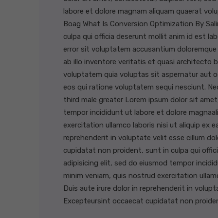
labore et dolore magnam aliquam quaerat vol
Boag What Is Conversion Optimization By Sali
culpa qui officia deserunt mollit anim id est l
error sit voluptatem accusantium doloremque
ab illo inventore veritatis et quasi architect
voluptatem quia voluptas sit aspernatur aut o
eos qui ratione voluptatem sequi nesciunt. 
third male greater Lorem ipsum dolor sit amet,
tempor incididunt ut labore et dolore magnaal
exercitation ullamco laboris nisi ut aliquip ex
reprehenderit in voluptate velit esse cillum do
cupidatat non proident, sunt in culpa qui offi
adipisicing elit, sed do eiusmod tempor incidi
minim veniam, quis nostrud exercitation ullam
Duis aute irure dolor in reprehenderit in volupta
Excepteursint occaecat cupidatat non proident,