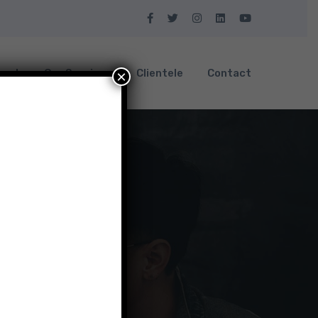
bout
Our Services
Clientele
Contact
×