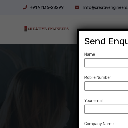
+91 91136-28299
Info@creativengineers.
Send Enqu
Name
Mobile Number
Your email
Company Name