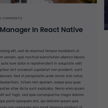
O COMMENTS
 Manager In React Native
sicing elit, sed do eiusmod tempor incididunt ut
m veniam, quis nostrud exercitation ullamco laboris
ute irure dolor in reprehenderit in voluptate velit
xcepteur sint occaecat cupidatat non proident, sunt
t laborum. Sed ut perspiciatis unde omnis iste natus
 laudantium, totam rem aperiam, eaque ipsa quae
o beatae vitae dicta sunt explicabo. Nemo enim ipsam
dit aut fugit, sed quia consequuntur magni dolores
que porro quisquam est, qui dolorem ipsum quia
sed quia non numquam eius modi tempora incidunt ut