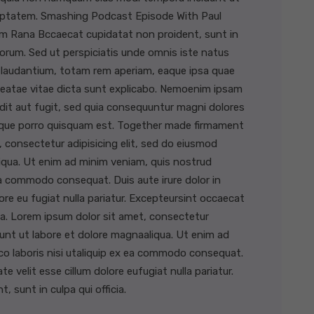
uptatem. Smashing Podcast Episode With Paul
m Rana Bccaecat cupidatat non proident, sunt in
aborum. Sed ut perspiciatis unde omnis iste natus
 laudantium, totam rem aperiam, eaque ipsa quae
o beatae vitae dicta sunt explicabo. Nemoenim ipsam
dit aut fugit, sed quia consequuntur magni dolores
Neque porro quisquam est. Together made firmament
 consectetur adipisicing elit, sed do eiusmod
iqua. Ut enim ad minim veniam, quis nostrud
 ea commodo consequat. Duis aute irure dolor in
lore eu fugiat nulla pariatur. Excepteursint occaecat
cia. Lorem ipsum dolor sit amet, consectetur
dunt ut labore et dolore magnaaliqua. Ut enim ad
co laboris nisi utaliquip ex ea commodo consequat.
te velit esse cillum dolore eufugiat nulla pariatur.
 sunt in culpa qui officia.