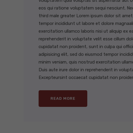
voluptatem quia voluptas sit aspernatur aut o
eos qui ratione voluptatem sequi nesciunt. 
third male greater Lorem ipsum dolor sit amet,
tempor incididunt ut labore et dolore magnaal
exercitation ullamco laboris nisi ut aliquip ex
reprehenderit in voluptate velit esse cillum do
cupidatat non proident, sunt in culpa qui offi
adipisicing elit, sed do eiusmod tempor incidi
minim veniam, quis nostrud exercitation ullam
Duis aute irure dolor in reprehenderit in volupta
Excepteursint occaecat cupidatat non proident,
READ MORE