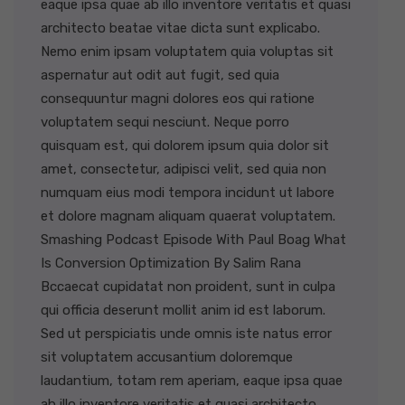
eaque ipsa quae ab illo inventore veritatis et quasi
architecto beatae vitae dicta sunt explicabo.
Nemo enim ipsam voluptatem quia voluptas sit
aspernatur aut odit aut fugit, sed quia
consequuntur magni dolores eos qui ratione
voluptatem sequi nesciunt. Neque porro
quisquam est, qui dolorem ipsum quia dolor sit
amet, consectetur, adipisci velit, sed quia non
numquam eius modi tempora incidunt ut labore
et dolore magnam aliquam quaerat voluptatem.
Smashing Podcast Episode With Paul Boag What
Is Conversion Optimization By Salim Rana
Bccaecat cupidatat non proident, sunt in culpa
qui officia deserunt mollit anim id est laborum.
Sed ut perspiciatis unde omnis iste natus error
sit voluptatem accusantium doloremque
laudantium, totam rem aperiam, eaque ipsa quae
ab illo inventore veritatis et quasi architecto