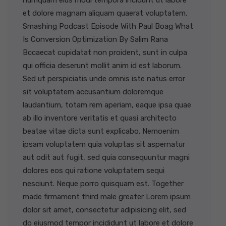
numquam eius modi tempora incidunt ut labore
et dolore magnam aliquam quaerat voluptatem.
Smashing Podcast Episode With Paul Boag What
Is Conversion Optimization By Salim Rana
Bccaecat cupidatat non proident, sunt in culpa
qui officia deserunt mollit anim id est laborum.
Sed ut perspiciatis unde omnis iste natus error
sit voluptatem accusantium doloremque
laudantium, totam rem aperiam, eaque ipsa quae
ab illo inventore veritatis et quasi architecto
beatae vitae dicta sunt explicabo. Nemoenim
ipsam voluptatem quia voluptas sit aspernatur
aut odit aut fugit, sed quia consequuntur magni
dolores eos qui ratione voluptatem sequi
nesciunt. Neque porro quisquam est. Together
made firmament third male greater Lorem ipsum
dolor sit amet, consectetur adipisicing elit, sed
do eiusmod tempor incididunt ut labore et dolore