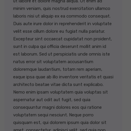
ut labore et dolore magna aliqua. Ut enim ad
minim veniam, quis nostrud exercitation ullamco
laboris nisi ut aliquip ex ea commodo consequat.
Duis aute irure dolor in reprehenderit in voluptate
velit esse cillum dolore eu fugiat nulla pariatur.
Excepteur sint occaecat cupidatat non proident,
sunt in culpa qui officia deserunt mollit anim id
est laborum. Sed ut perspiciatis unde omnis iste
natus error sit voluptatem accusantium
doloremque laudantium, totam rem aperiam,
eaque ipsa quae ab illo inventore veritatis et quasi
architecto beatae vitae dicta sunt explicabo.
Nemo enim ipsam voluptatem quia voluptas sit
aspernatur aut odit aut fugit, sed quia
consequuntur magni dolores eos qui ratione
voluptatem sequi nesciunt. Neque porro
quisquam est, qui dolorem ipsum quia dolor sit
amet, consectetur, adipisci velit, sed quia non