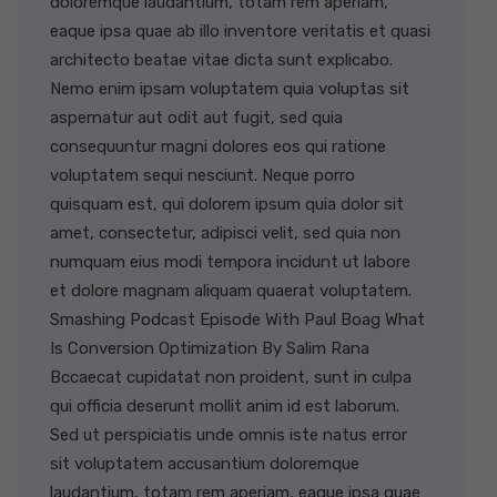
doloremque laudantium, totam rem aperiam,
eaque ipsa quae ab illo inventore veritatis et quasi
architecto beatae vitae dicta sunt explicabo.
Nemo enim ipsam voluptatem quia voluptas sit
aspernatur aut odit aut fugit, sed quia
consequuntur magni dolores eos qui ratione
voluptatem sequi nesciunt. Neque porro
quisquam est, qui dolorem ipsum quia dolor sit
amet, consectetur, adipisci velit, sed quia non
numquam eius modi tempora incidunt ut labore
et dolore magnam aliquam quaerat voluptatem.
Smashing Podcast Episode With Paul Boag What
Is Conversion Optimization By Salim Rana
Bccaecat cupidatat non proident, sunt in culpa
qui officia deserunt mollit anim id est laborum.
Sed ut perspiciatis unde omnis iste natus error
sit voluptatem accusantium doloremque
laudantium, totam rem aperiam, eaque ipsa quae