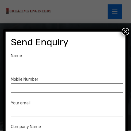
×
Send Enquiry
Name
Archives:
Portfolio
Mobile Number
Home
Portfolio
Portfolio
Your email
Company Name